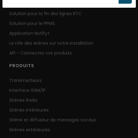
Solution pour la fin des lignes RTC
Solution pour le PPMS
Application Notify+
Le rôle des sirènes sur votre installation
API - Connectez vos produits
PRODUITS
Transmetteurs
Interface GSM/IP
Sirènes Radio
Sirènes intérieures
Sirène et diffuseur de messages vocaux
Sirènes extérieures