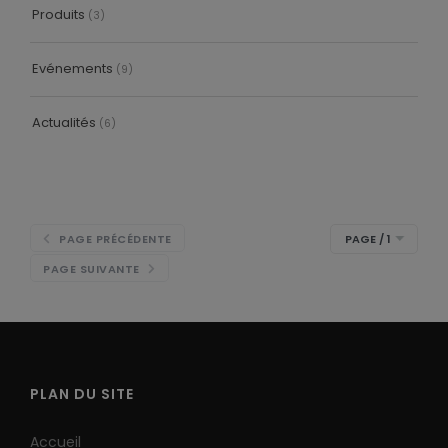
Produits
(3)
Sirènes Radio
Evénements
(9)
Actualités
(6)
Sirènes intérieures
PAGE PRÉCÉDENTE
Sirène et diffuseur de messages vocaux
PAGE SUIVANTE
Sirènes extérieures
PLAN DU SITE
Accueil