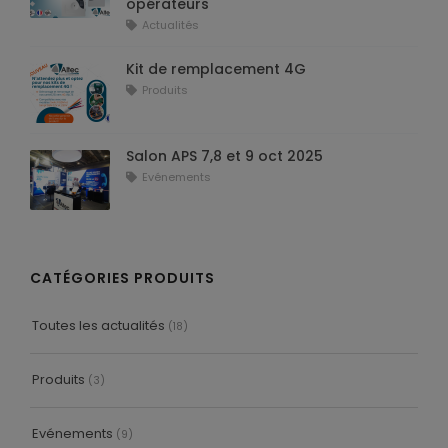
Alimentations
opérateurs
Actualités
Kit de remplacement 4G
Produits
Autres produits
Salon APS 7,8 et 9 oct 2025
Evénements
Tous nos produits
CATÉGORIES PRODUITS
Toutes les actualités
(18)
Produits
(3)
Evénements
(9)