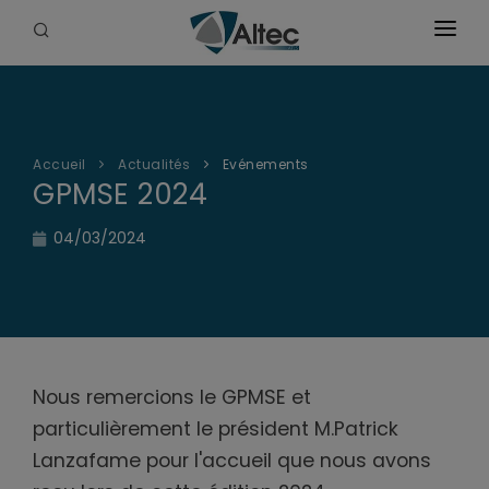
Accueil
La société
Accueil
Actualités
Evénements
Solutions & vidéos
GPMSE 2024
Produits
04/03/2024
Certifications
Transmetteurs
Anciennes documentations
Actualités
Nous remercions le GPMSE et
Interface GSM/IP
Contact
particulièrement le président M.Patrick
Lanzafame pour l'accueil que nous avons