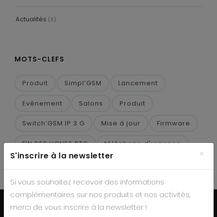
Actualités
(6)
MOTS-CLEFS
Produit
Simpl’GSM
Lancement
Evénement
Salons
Produit
Switch’GSM IP 3 G
Mise à jour
Firmware
FIN DES LIGNES RTC
téléphone d'urgence
×
S'inscrire à la newsletter
Si vous souhaitez recevoir des informations
complémentaires sur nos produits et nos activités,
merci de vous inscrire à la newsletter !