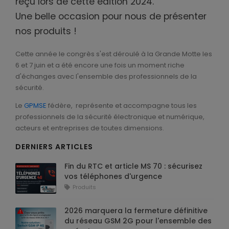
reçu lors de cette édition 2024.
Une belle occasion pour nous de présenter
Sirènes Radio
nos produits !
Cette année le congrès s'est déroulé à la Grande Motte les
6 et 7 juin et a été encore une fois un moment riche
Sirènes intérieures
d'échanges avec l'ensemble des professionnels de la
sécurité.
Le
GPMSE
fédère, représente et accompagne tous les
professionnels de la sécurité électronique et numérique,
Sirène et diffuseur de messages vocaux
acteurs et entreprises de toutes dimensions.
DERNIERS ARTICLES
Fin du RTC et article MS 70 : sécurisez
vos téléphones d'urgence
Sirènes extérieures
Produits
2026 marquera la fermeture définitive
du réseau GSM 2G pour l'ensemble des