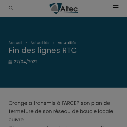
Accueil
La société
Accueil
Actualités
Actualités
Solutions & vidéos
Fin des lignes RTC
Produits
27/04/2022
Certifications
Transmetteurs
Anciennes documentations
Actualités
Orange a transmis à l'ARCEP son plan de
Interface GSM/IP
Contact
fermeture de son réseau de boucle locale
cuivre.