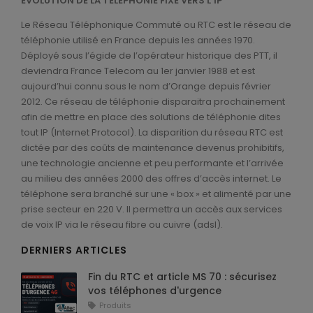
ÉVOLUTION DE LA TÉLÉPHONIE FIXE VERS L’IP
Alimentations
Le Réseau Téléphonique Commuté ou RTC est le réseau de
téléphonie utilisé en France depuis les années 1970.
Déployé sous l’égide de l’opérateur historique des PTT, il
deviendra France Telecom au 1er janvier 1988 et est
Autres produits
aujourd’hui connu sous le nom d’Orange depuis février
2012. Ce réseau de téléphonie disparaitra prochainement
afin de mettre en place des solutions de téléphonie dites
tout IP (Internet Protocol). La disparition du réseau RTC est
Tous nos produits
dictée par des coûts de maintenance devenus prohibitifs,
une technologie ancienne et peu performante et l’arrivée
au milieu des années 2000 des offres d’accès internet. Le
téléphone sera branché sur une « box » et alimenté par une
prise secteur en 220 V. Il permettra un accès aux services
de voix IP via le réseau fibre ou cuivre (adsl).
DERNIERS ARTICLES
Fin du RTC et article MS 70 : sécurisez
vos téléphones d'urgence
Produits