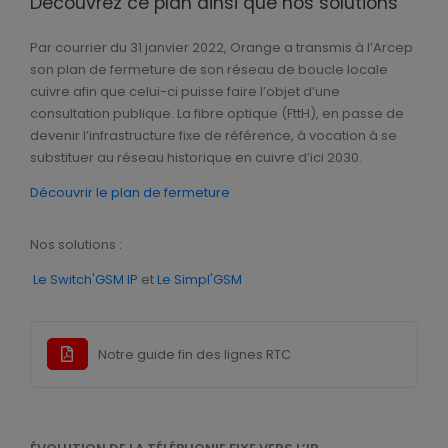
Découvrez ce plan ainsi que nos solutions
Sirènes Radio
Par courrier du 31 janvier 2022, Orange a transmis à l’Arcep
son plan de fermeture de son réseau de boucle locale
cuivre afin que celui-ci puisse faire l’objet d’une
consultation publique. La fibre optique (FttH), en passe de
devenir l’infrastructure fixe de référence, à vocation à se
Sirènes intérieures
substituer au réseau historique en cuivre d’ici 2030.
Découvrir le plan de fermeture
Sirène et diffuseur de messages vocaux
Nos solutions :
Le Switch'GSM IP
et
Le Simpl'GSM
Sirènes extérieures
Notre guide fin des lignes RTC