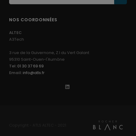
NOS COORDONNÉES
ALTEC
A3Tech
3 rue de la Guivernone, Z.I du Vert Galant
95310 Saint-Ouen-l'Aumône
Tel:
01 30 37 69 69
Email:
info@atls.fr
Copyright - ATLS ALTEC - 2021