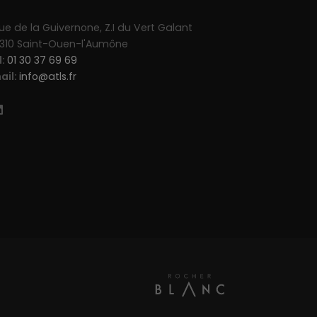
rue de la Guivernone, Z.I du Vert Galant
310 Saint-Ouen-l'Aumône
l:
01 30 37 69 69
ail:
info@atls.fr