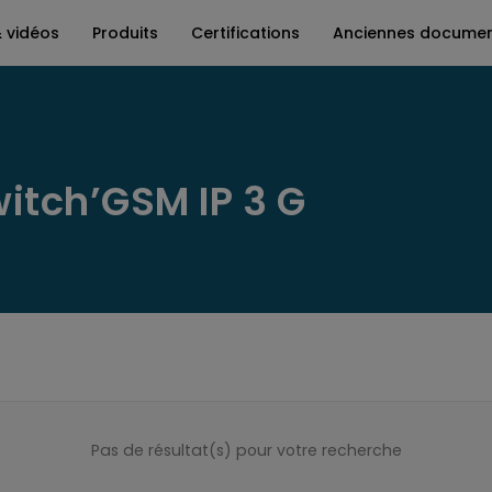
& vidéos
Produits
Certifications
Anciennes documen
itch’GSM IP 3 G
Pas de résultat(s) pour votre recherche