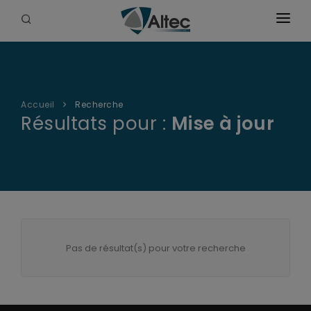
Accueil
La société
Accueil
Recherche
Solutions & vidéos
Résultats pour :
Mise à jour
Produits
Certifications
Transmetteurs
Anciennes documentations
Actualités
Pas de résultat(s) pour votre recherche
Interface GSM/IP
Contact