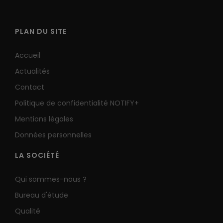
Sirènes Radio
PLAN DU SITE
Accueil
Sirènes intérieures
Actualités
Contact
Politique de confidentialité NOTIFY+
Mentions légales
Sirène et diffuseur de messages vocaux
Données personnelles
LA SOCIÉTÉ
Sirènes extérieures
Qui sommes-nous ?
Bureau d'étude
Qualité