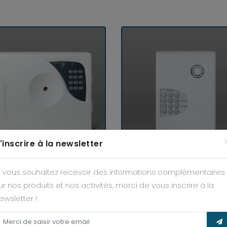
'inscrire à la newsletter
WITCH’GSM IP 4G 230V
SIMPL'VOX MIXTE (RT
i vous souhaitez recevoir des informations complémentaires
ur nos produits et nos activités, merci de vous inscrire à la
ewsletter !
A SOCIÉTÉ
S'