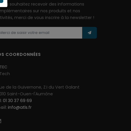
 vous souhaitez recevoir des informations
mplémentaires sur nos produits et nos
tivités, merci de vous inscrire à la newsletter !
OS COORDONNÉES
TEC
Tech
rue de la Guivernone, Z.I du Vert Galant
310 Saint-Ouen-l'Aumône
l:
01 30 37 69 69
ail:
info@atls.fr