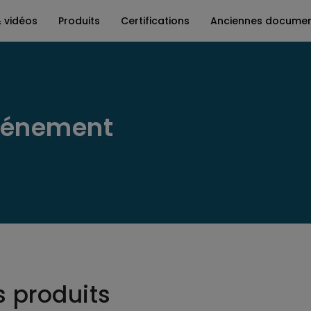
& vidéos
Produits
Certifications
Anciennes documen
vénement
s produits