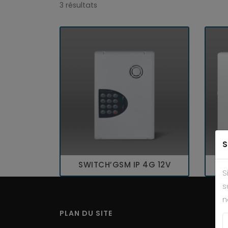
3 résultats
S
SWITCH’GSM IP 4G 12V
S
S
s
n
PLAN DU SITE
L