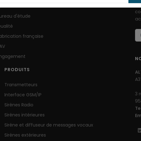
Si
ui sommes-nous ?
co
ureau d'étude
ac
ualité
abrication française
AV
ngagement
N
PRODUITS
AL
A3
Transmetteurs
3 
Interface GSM/IP
95
Sirènes Radio
Te
Sirènes intérieures
Em
Sirène et diffuseur de messages vocaux
Sirènes extérieures